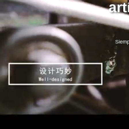
art
Siemp