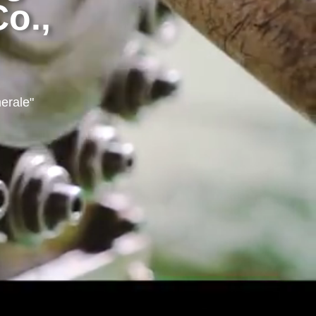
Co.,
erale"