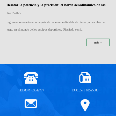
Desatar la potencia y la precisión: el borde aerodinámico de las raquetas de bádminton divididas de hierro
14-02-2025
Ingrese el revolucionario raqueta de bádminton dividida de hierro , un cambio de
juego en el mundo de los equipos deportivos. Diseñado con i...
más >
TEL:0571-63542777
FAX:0571-63595588