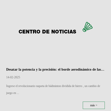
CENTRO DE NOTICIAS
Desatar la potencia y la precisión: el borde aerodinámico de las raquetas de bádminton divididas de hierro
14-02-2025
Ingrese el revolucionario raqueta de bádminton dividida de hierro , un cambio de
juego en ...
más >