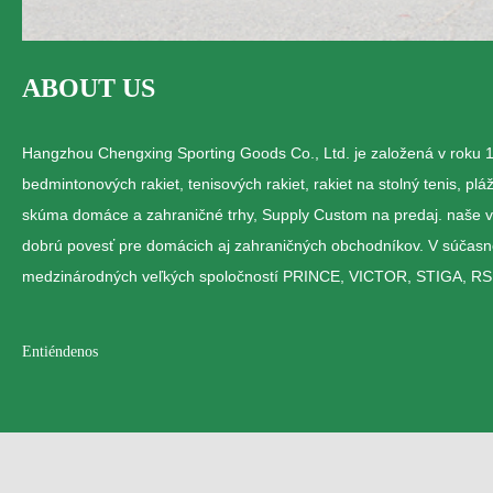
ABOUT US
Hangzhou Chengxing Sporting Goods Co., Ltd. je založená v roku 19
bedmintonových rakiet, tenisových rakiet, rakiet na stolný tenis, pl
skúma domáce a zahraničné trhy, Supply Custom na predaj. naše vý
dobrú povesť pre domácich aj zahraničných obchodníkov. V súčasno
medzinárodných veľkých spoločností PRINCE, VICTOR, STIGA, 
Entiéndenos