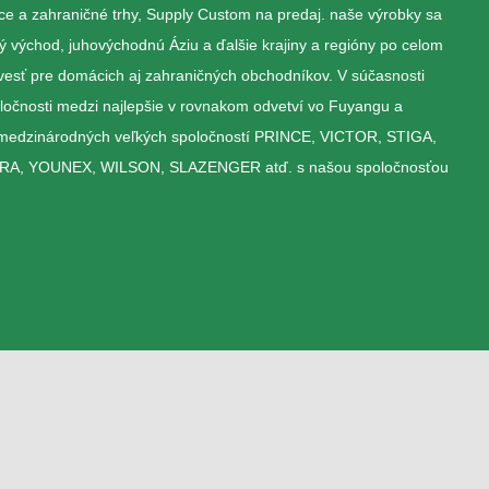
e a zahraničné trhy, Supply Custom na predaj. naše výrobky sa
ý východ, juhovýchodnú Áziu a ďalšie krajiny a regióny po celom
vesť pre domácich aj zahraničných obchodníkov. V súčasnosti
oločnosti medzi najlepšie v rovnakom odvetví vo Fuyangu a
 medzinárodných veľkých spoločností PRINCE, VICTOR, STIGA,
, YOUNEX, WILSON, SLAZENGER atď. s našou spoločnosťou