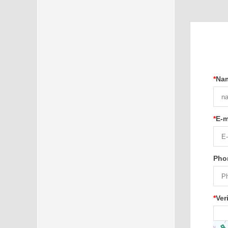
*
Na
*
E-m
Pho
*
Ver