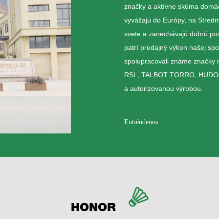
značky a aktívne skúma domác
vyvážajú do Európy, na Stredn
svete a zanechávajú dobrú po
patrí predajný výkon našej sp
spolupracovali známe značky
RSL, TALBOT TORRO, HUDORA
a autorizovanou výrobou.
Entiéndenos
HONOR